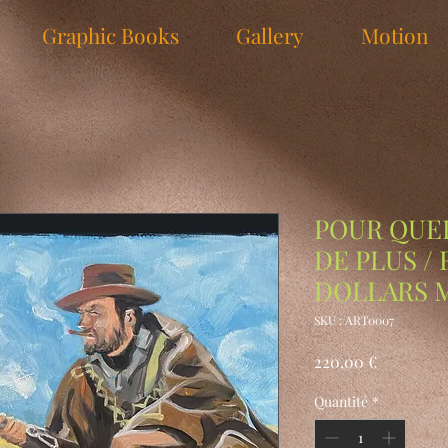
Graphic Books
Gallery
Motion
POUR QUE
DE PLUS /
DOLLARS 
SKU : ART0007
Prix
220,00 €
Quantité
*