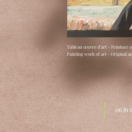
Tableau œuvre d'art - Peinture ac
Painting work of art - Original 
06 81 