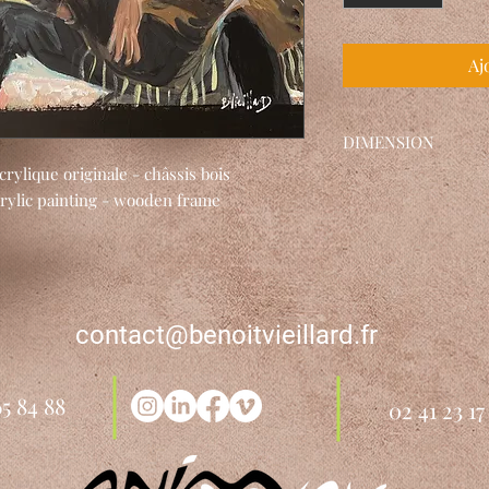
Aj
DIMENSION
rylique originale - châssis bois
L 50 x H 40cm / L 19,5 
acrylic painting - wooden frame
contact@benoitvieillard.fr
65 84 88
02 41 23 17