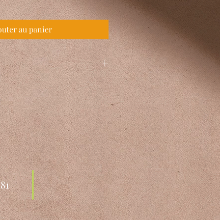
outer au panier
x H 15,6 inch
 81